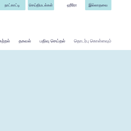
ஹீரோ
நாட்காட்டி
செய்திமடல்கள்
இல்லாதவை
கற்றல்
தகவல்
பதிவு செய்தல்
தொடர்பு கொள்ளவும்