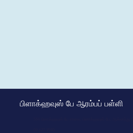
பிளாக்ஹவுஸ் பே ஆரம்பப் பள்ளி
584 பிளாக்ஹவுஸ் பே சாலை, பிளாக்ஹவுஸ் பே, ஆக்லாந்து 
09 627 9940