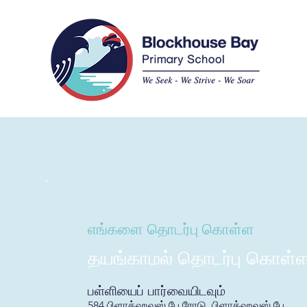
எங்களை தொடர்பு கொள்ள
தயங்காமல் தொடர்பு கொள்ள
பள்ளியைப் பார்வையிடவும்
584 பிளாக்ஹவுஸ் பே ரோடு, பிளாக்ஹவுஸ் பே