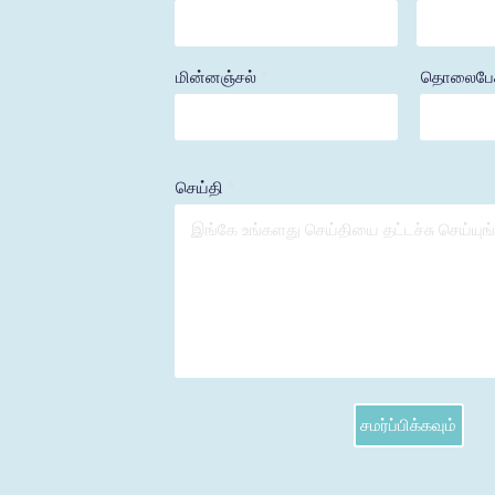
மின்னஞ்சல்
தொலைபே
செய்தி
சமர்ப்பிக்கவும்