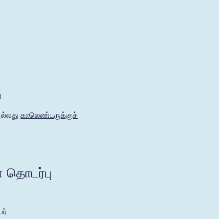
ி
அல்லது
காலெண்டருக்குச்
ை தொடர்பு
ர்