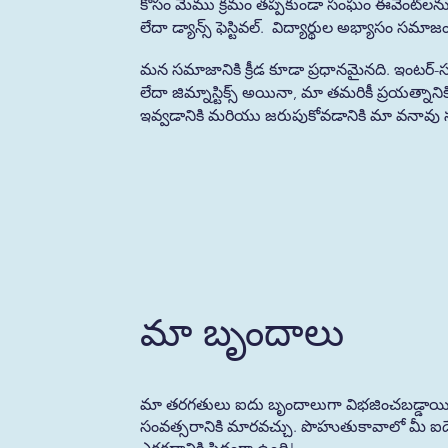
కోసం మేము క్రమం తప్పకుండా సంఘం ఈవెంట్‌లను నిర్వహ
లేదా డ్యాన్స్ ఫెస్టివల్. విద్యార్థుల అభ్యాసం 
మన సమాజానికి క్రీడ కూడా ప్రధానమైనది. ఇంటర్-స్కూల్ ఫీల్
లేదా జిమ్నాస్టిక్స్ అయినా, మా తమరికీ ప్రయత్నాని
ఇవ్వడానికి మరియు జరుపుకోవడానికి మా వనావ
మా బృందాలు
మా తరగతులు ఐదు బృందాలుగా విభజించబడ్డాయి; పొహు
సంవత్సరానికి మారవచ్చు. పొహుతుకావాలో మీ ఐదేళ్