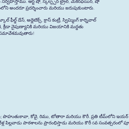
ిస్తాము. ఆర్ట్ షో, స్కల్ప్చర్ ట్రైల్, మేకర్‌ఫెయిర్, షో
సమాజంలోని అందరూ ప్రదర్శించారు మరియు జరుపుకుంటారు.
డ్ డేస్, అథ్లెటిక్స్, క్రాస్ కంట్రీ, స్విమ్మింగ్ కార్నివాల్
కి, క్రీడా నైపుణ్యానికి మరియు విజయానికి మద్దతు
ు సమావేశమవుతారు!
తుకావా, కోవై, రిము, టోతారా మరియు కౌరీ. ప్రతి టీమ్‌లోని ఇయర్ లెవెల్
ల పిల్లవాడు పాఠశాలను ప్రారంభిస్తాడు మరియు కౌరీ 6వ సంవత్సరంలో పూర్