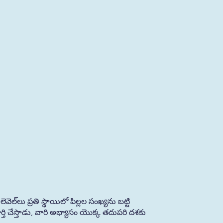
‌లు ప్రతి స్థాయిలో పిల్లల సంఖ్యను బట్టి
తి చేస్తాడు, వారి అభ్యాసం యొక్క తదుపరి దశకు