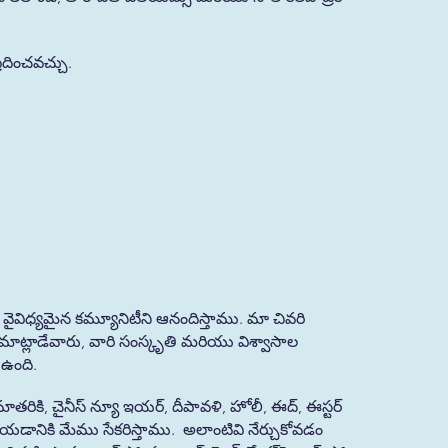
రదించవచ్చు.
న వైవిధ్యమైన కమ్యూనిటీని ఆనందిస్తాము. మా చివరి
 మాట్లాడేవారు, వారి సంస్కృతి మరియు విశ్వాసాల
 ఉంది.
తరికి, చైనీస్ న్యూ ఇయర్, దీపావళి, హోలీ, ఈద్, ఈస్టర్
చేయడానికి మేము సేకరిస్తాము. అలాంటివి నేర్చుకోవడం