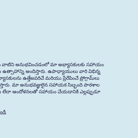
మైన వాటిని అనుభవించడంలో మా అభ్యాసకులకు సహాయం
త్సాహాన్ని అందిస్తారు. ఉపాధ్యాయులు వారి విభిన్న
ులను ఉత్తేజపరిచే మరియు ప్రేరేపించే ప్రోగ్రామ్‌లు
ారు. మా అనుభవజ్ఞులైన సహాయక సిబ్బంది పాఠశాల
నలు లేదా ఆందోళనలతో సహాయం చేయడానికి ఎల్లప్పుడూ
యండి