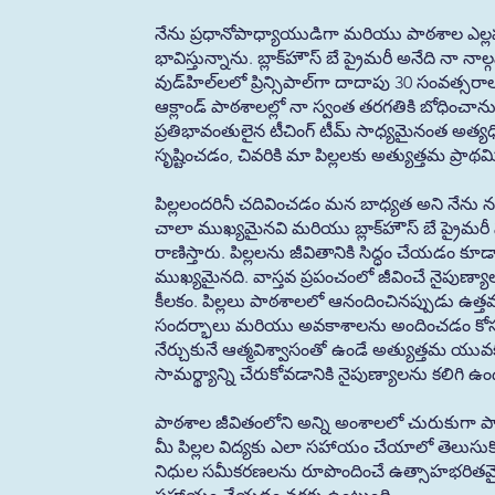
నేను ప్రధానోపాధ్యాయుడిగా మరియు పాఠశాల ఎల్లప్
భావిస్తున్నాను. బ్లాక్‌హౌస్ బే ప్రైమరీ అనేది నా నా
వుడ్‌హిల్‌లలో ప్రిన్సిపాల్‌గా దాదాపు 30 సంవత్
ఆక్లాండ్ పాఠశాలల్లో నా స్వంత తరగతికి బోధించాను
ప్రతిభావంతులైన టీచింగ్ టీమ్ సాధ్యమైనంత అత్యధ
సృష్టించడం, చివరికి మా పిల్లలకు అత్యుత్తమ ప్ర
పిల్లలందరినీ చదివించడం మన బాధ్యత అని నేన
చాలా ముఖ్యమైనవి మరియు బ్లాక్‌హౌస్ బే ప్రైమరీ స
రాణిస్తారు. పిల్లలను జీవితానికి సిద్ధం చేయడం కూ
ముఖ్యమైనది. వాస్తవ ప్రపంచంలో జీవించే నైపుణ్యాలన
కీలకం. పిల్లలు పాఠశాలలో ఆనందించినప్పుడు ఉత
సందర్భాలు మరియు అవకాశాలను అందించడం కోసం మ
నేర్చుకునే ఆత్మవిశ్వాసంతో ఉండే అత్యుత్తమ 
సామర్థ్యాన్ని చేరుకోవడానికి నైపుణ్యాలను కలిగి 
పాఠశాల జీవితంలోని అన్ని అంశాలలో చురుకుగా పాల్
మీ పిల్లల విద్యకు ఎలా సహాయం చేయాలో తెలుసుకో
నిధుల సమీకరణలను రూపొందించే ఉత్సాహభరితమైన