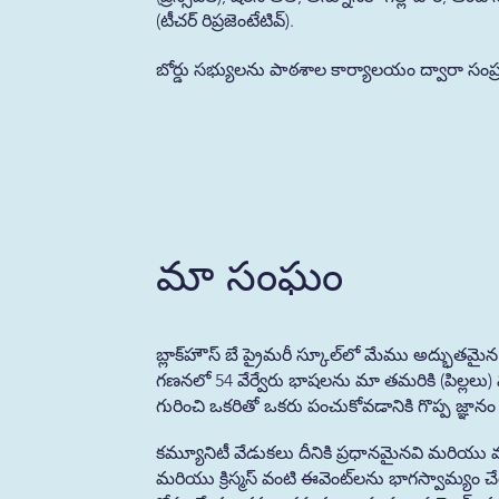
(టీచర్ రిప్రజెంటేటివ్).
బోర్డు సభ్యులను పాఠశాల కార్యాలయం ద్వారా సంప్
మా సంఘం
బ్లాక్‌హౌస్ బే ప్రైమరీ స్కూల్‌లో మేము అద్భుతమై
గణనలో 54 వేర్వేరు భాషలను మా తమరికి (పిల్లలు)
గురించి ఒకరితో ఒకరు పంచుకోవడానికి గొప్ప జ్ఞానం
కమ్యూనిటీ వేడుకలు దీనికి ప్రధానమైనవి మరియు మా
మరియు క్రిస్మస్ వంటి ఈవెంట్‌లను భాగస్వామ్యం 