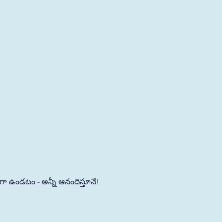
ంగా ఉండటం - అన్నీ ఆనందిస్తూనే!