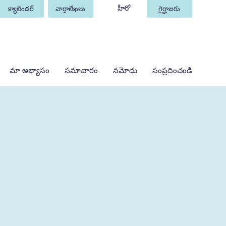
హీరో
క్యాలెండర్
వార్తాలేఖలు
గైర్హాజరు
మా అభ్యాసం
సమాచారం
నమోదు
సంప్రదించండి