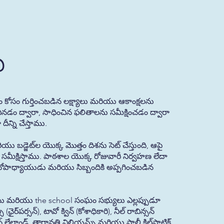
ి
ం కోసం గుర్తించబడిన లక్ష్యాలు మరియు ఆకాంక్షలను
 వినడం ద్వారా, సాధించిన ఫలితాలను సమీక్షించడం ద్వారా
న్ని చేస్తాము.
ియు బడ్జెట్‌ల యొక్క మొత్తం దిశను సెట్ చేస్తుంది, ఆపై
ీక్షిస్తాము. పాఠశాల యొక్క రోజువారీ నిర్వహణ లేదా
ధానోపాధ్యాయుడు మరియు సిబ్బందికి అప్పగించబడిన
యి మరియు the school సంఘం సభ్యులు ఎల్లప్పుడూ
ైర్‌పర్సన్), టావో క్విన్ (కోశాధికారి), నీల్ రాబిన్సన్
టోన్ లేలాండ్, తారావతి విలియమ్స్ మరియు సాలీ కిల్‌పాట్రిక్