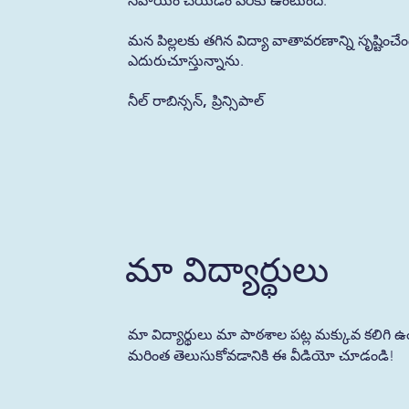
సహాయం చేయడం వరకు ఉంటుంది.
మన పిల్లలకు తగిన విద్యా వాతావరణాన్ని సృష్టించ
ఎదురుచూస్తున్నాను.
నీల్ రాబిన్సన్, ప్రిన్సిపాల్
మా విద్యార్థులు
మా విద్యార్థులు మా పాఠశాల పట్ల మక్కువ కలిగి
మరింత తెలుసుకోవడానికి ఈ వీడియో చూడండి!