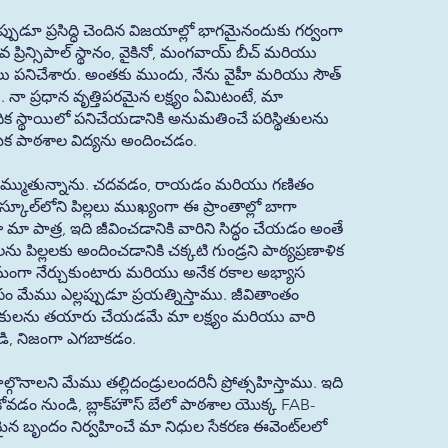
పుడూ ప్రసిద్ధి చెందిన విజయాల్లో భాగమైనందుకు గర్వంగా
ల్గవ ప్రిన్సిపాల్ స్థానం, వైకినో, మంగవాయ్ బీచ్ మరియు
సరాలు పనిచేశారు. అంతకు ముందు, నేను వైహీ మరియు సౌత్
. నా ప్రధాన వృత్తిపరమైన లక్ష్యం ఏమిటంటే, మా
ిక స్థాయిలో పనిచేయడానికి అనుమతించే పరిస్థితులను
ాథమిక పాఠశాల విద్యను అందించడం.
ు నమ్ముతున్నాను. చదవడం, రాయడం మరియు గణితం
్కూల్‌లోని పిల్లలు ముఖ్యంగా ఈ ప్రాంతాల్లో బాగా
డా మా పాత్ర, ఇది జీవించడానికి వారిని సిద్ధం చేయడం అంతే
ు పిల్లలకు అందించడానికి చక్కటి గుండ్రని పాఠ్యప్రణాళిక
్తమంగా నేర్చుకుంటారు మరియు అనేక రకాల అభ్యాస
ేము ఎల్లప్పుడూ ప్రయత్నిస్తాము. జీవితాంతం
యువకులను తయారు చేయడమే మా లక్ష్యం మరియు వారి
ఉండి, నిజంగా ఎగబాకడం.
గొనాలని మేము తల్లిదండ్రులందరినీ ప్రోత్సహిస్తాము. ఇది
వడం నుండి, బ్లాక్‌హౌస్ బేలో పాఠశాల యొక్క FAB-
 బృందం నిర్వహించే మా నిధుల సేకరణ ఈవెంట్‌లలో