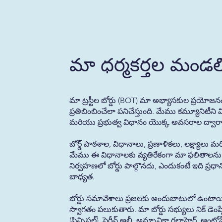
మా ధర్మకర్తల మండల
మా ట్రస్టీల బోర్డు (BOT) మా అభ్యాసకుల ప్రయోజన
ప్రతిబింబించేలా పనిచేస్తుంది. మేము కమ్యూనిటీని
మరియు ప్రభుత్వ విధానం యొక్క అవసరాల ద్వారా దీ
బోర్డ్ పాఠశాల, విధానాలు, ప్రణాళికలు, లక్ష్యాలు మర
మేము ఈ విధానాలకు వ్యతిరేకంగా మా ఫలితాలను సమ
నిర్వహణలో బోర్డు పాల్గొనదు, ఎందుకంటే ఇది ప్ర
బాధ్యత.
బోర్డు సమావేశాలు ప్రజలకు అందుబాటులో ఉంటా
స్వాగతం పలుకుతారు. మా బోర్డు సభ్యులు నిక్ డెంప్సే (ఛ
(ప్రిన్సిపల్), షెరీన్ అలీ, అన్నూనికా గల్లాహెర్, ఆం