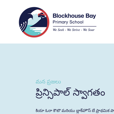
మన ప్రజలు
ప్రిన్సిపాల్ స్వాగతం
కియా ఓరా కౌటౌ మరియు బ్లాక్‌హౌస్ బే ప్రాథమిక 