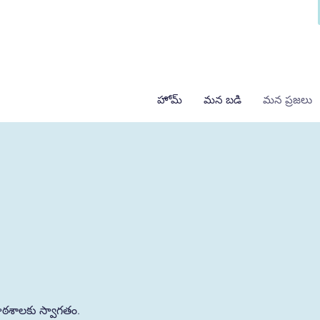
హోమ్
మన బడి
మన ప్రజలు
పాఠశాలకు స్వాగతం.