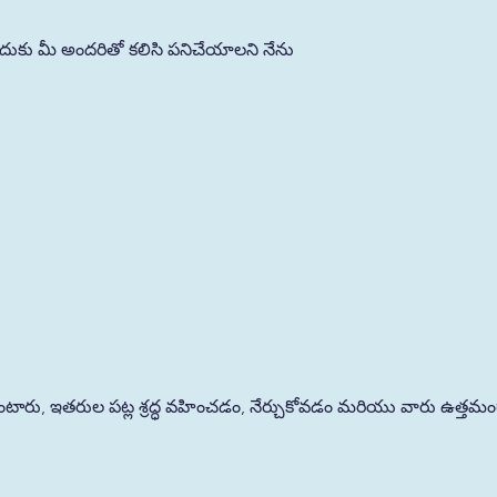
ేందుకు మీ అందరితో కలిసి పనిచేయాలని నేను
 ఉంటారు, ఇతరుల పట్ల శ్రద్ధ వహించడం, నేర్చుకోవడం మరియు వారు ఉత్తమ