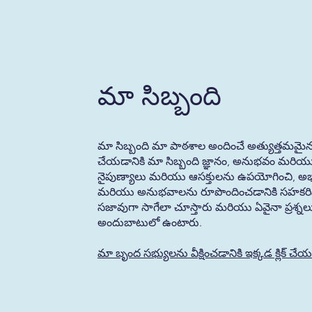
మా సిబ్బంది
మా సిబ్బంది మా పాఠశాల అందించే అత్యుత్తమ
చేయడానికి మా సిబ్బంది జ్ఞానం, అనుభవం మరియు ఉ
నైపుణ్యాలు మరియు ఆసక్తులను ఉపయోగించి, అభ్యాసక
మరియు అనుభవాలను రూపొందించడానికి సహకరిస్త
సజావుగా సాగేలా చూస్తారు మరియు ఏవైనా ప్రశ్
అందుబాటులో ఉంటారు.
మా బృంద సభ్యులను వీక్షించడానికి ఇక్కడ క్లిక్ చే