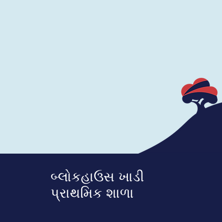
બ્લોકહાઉસ ખાડી
પ્રાથમિક શાળા