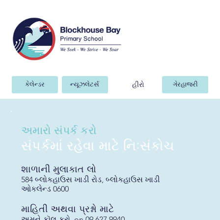
હીરો
કેલેન્ડર
ન્યૂઝલેટર્સ
ગેરહાજરી
અમારો સંપર્ક કરો
સંપર્કમાં રહેવા માટે નિઃસંકોચ
શાળાની મુલાકાત લો
584 બ્લોકહાઉસ ખાડી રોડ, બ્લોકહાઉસ ખાડી
ઓકલેન્ડ 0600
માહિતી અથવા પ્રશ્નો માટે
અમને કૉલ કરો
on 09 627 9940