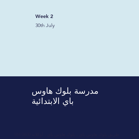
Week 2
30th July
مدرسة بلوك هاوس
باي الابتدائية
584 طريق بلوك هاوس باي ، بلوك هاوس باي ، أوكلاند 0600